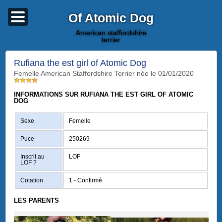
Of Atomic Dog
american staffordshire
terrier
Rufiana the est girl of Atomic Dog
femelle American Staffordshire Terrier née le 01/01/2020
INFORMATIONS SUR RUFIANA THE EST GIRL OF ATOMIC
DOG
Sexe
Femelle
Puce
250269
Inscrit au
LOF
LOF
?
Cotation
1 - Confirmé
LES PARENTS