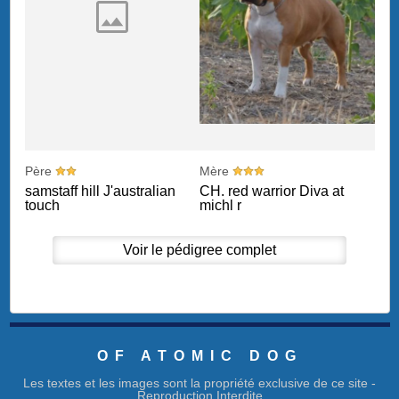
Père
Mère
samstaff hill J'australian
CH. red warrior Diva at
touch
michl r
Voir le pédigree complet
OF ATOMIC DOG
Les textes et les images sont la propriété exclusive de ce site -
Reproduction Interdite